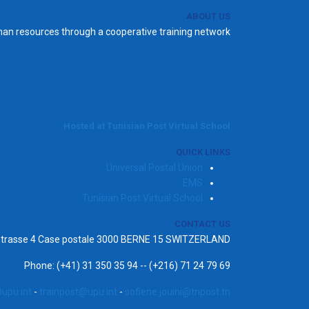
ABOUT US
man resources through a cooperative training network.
Hosted at Tunisian Post Virtual School
QUICK LINKS
Universal Postal Union
EMS
Tunisian Post Virtual School
CONTACT US
ststrasse 4 Case postale 3000 BERNE 15 SWITZERLAND
Phone: (+41) 31 350 35 94 -- (+216) 71 24 79 69
upu.int
-
trainpost@upu.int
-
sofiene.jouini@tnpost.tn