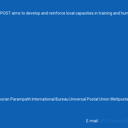
OST aims to develop and reinforce local capacities in training and hu
ooran Parampath International Bureau Universal Postal Union Weltpo
E-mail:
UPU.Trainpost@