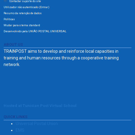
Contactar suporte do site
Utilizador não autenticado (
)
Entrar
Resumo da retenção de dados
Políticas
Mudar para o tema standard
Desenvolvido pela UNIÃO POSTAL UNIVERSAL
ABOUT US
TRAINPOST aims to develop and reinforce local capacities in
training and human resources through a cooperative training
network.
Hosted at Tunisian Post Virtual School
QUICK LINKS
Universal Postal Union
EMS