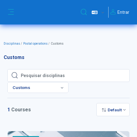
Ir para o conteúdo principal
Entrar
Alternar a entrada da pesq
Painel lateral
Disciplinas
Postal operations
Customs
Customs
Pesquisar disciplinas
Pesquisar disciplinas
Customs
1
Courses
Default