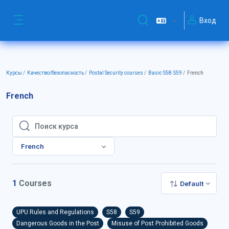
Перейти к основному содержанию
Вход
Изменить данные поиск
Боковая панель
Курсы
Качество/безопасность
Postal Security courses
Basic S58.S59
French
French
Поиск курса
Поиск курса
French
1
Courses
Default
UPU Rules and Regulations
S58
S59
Dangerous Goods in the Post
Misuse of Post Prohibited Goods