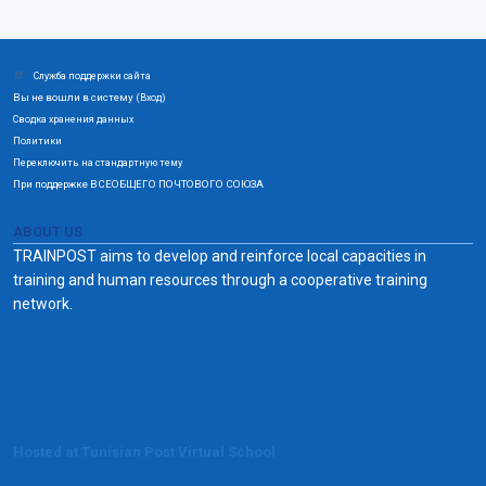
Служба поддержки сайта
Вы не вошли в систему (
)
Вход
Сводка хранения данных
Политики
Переключить на стандартную тему
При поддержке ВСЕОБЩЕГО ПОЧТОВОГО СОЮЗА
ABOUT US
TRAINPOST aims to develop and reinforce local capacities in
training and human resources through a cooperative training
network.
Hosted at Tunisian Post Virtual School