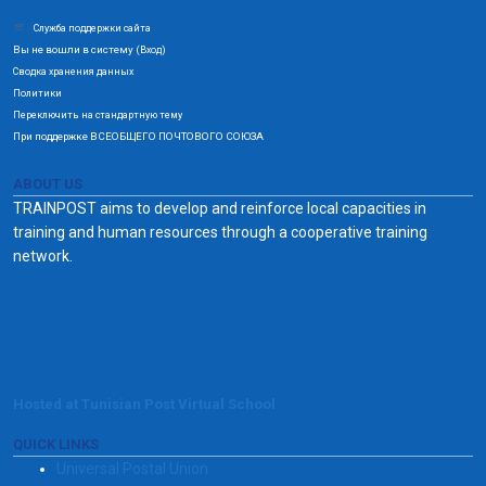
Служба поддержки сайта
Вы не вошли в систему (
)
Вход
Сводка хранения данных
Политики
Переключить на стандартную тему
При поддержке ВСЕОБЩЕГО ПОЧТОВОГО СОЮЗА
ABOUT US
TRAINPOST aims to develop and reinforce local capacities in
training and human resources through a cooperative training
network.
Hosted at Tunisian Post Virtual School
QUICK LINKS
Universal Postal Union