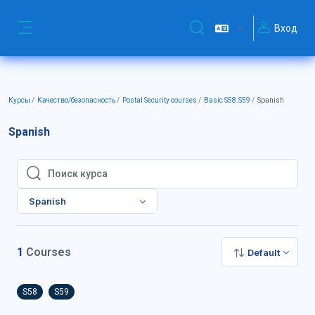
Перейти к основному содержанию
Вход
Изменить данные поиск
Боковая панель
Курсы
Качество/безопасность
Postal Security courses
Basic S58.S59
Spanish
Spanish
Поиск курса
Поиск курса
Spanish
1
Courses
Default
S58
S59