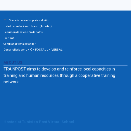
Contactar con el soporte del sitio
Usted no se ha identificado. (
)
Acceder
Resumen de retención de datos
Políticas
Cambiar al tema estándar
Desarrollado por UNIÓN POSTAL UNIVERSAL
ABOUT US
TRAINPOST aims to develop and reinforce local capacities in
training and human resources through a cooperative training
network.
Hosted at Tunisian Post Virtual School