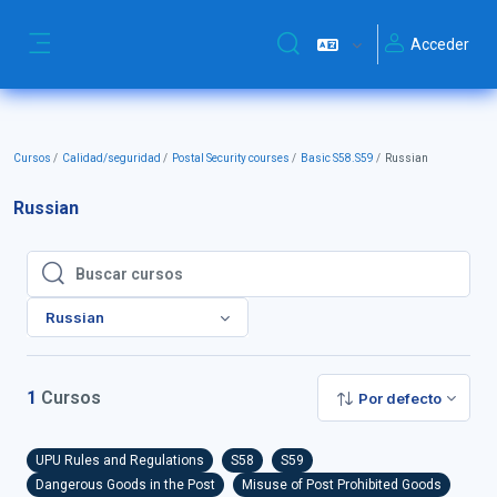
Salta al contenido principal
Acceder
Selector de búsqueda de ent
Panel lateral
Cursos
Calidad/seguridad
Postal Security courses
Basic S58.S59
Russian
Russian
Buscar cursos
Buscar cursos
Russian
1
Cursos
Por defecto
UPU Rules and Regulations
S58
S59
Dangerous Goods in the Post
Misuse of Post Prohibited Goods