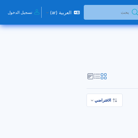
العربية ‎(ar)‎
تسجيل الدخول
حث
حث
الافتراضي