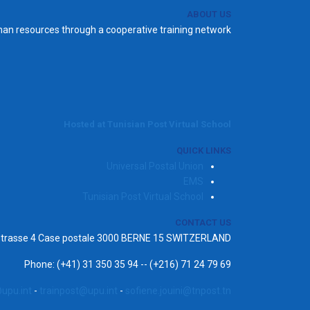
ABOUT US
man resources through a cooperative training network.
Hosted at Tunisian Post Virtual School
QUICK LINKS
Universal Postal Union
EMS
Tunisian Post Virtual School
CONTACT US
ststrasse 4 Case postale 3000 BERNE 15 SWITZERLAND
Phone: (+41) 31 350 35 94 -- (+216) 71 24 79 69
upu.int
-
trainpost@upu.int
-
sofiene.jouini@tnpost.tn