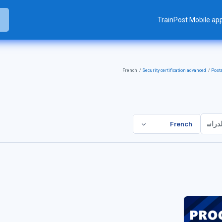
TrainPost Mobile ap
ب
ب
French
Security certification advanced
Posta
French
اسية
راسية