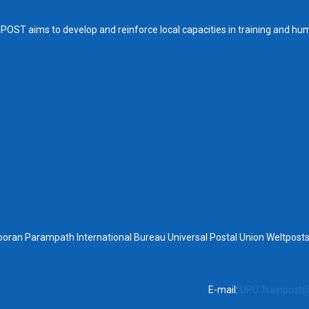
OST aims to develop and reinforce local capacities in training and hu
ooran Parampath International Bureau Universal Postal Union Weltpo
E-mail:
UPU.Trainpost@