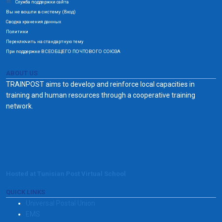
Служба поддержки сайта
Вы не вошли в систему (
)
Вход
Сводка хранения данных
Политики
Переключить на стандартную тему
При поддержке ВСЕОБЩЕГО ПОЧТОВОГО СОЮЗА
ABOUT US
TRAINPOST aims to develop and reinforce local capacities in
training and human resources through a cooperative training
network.
Hosted at Tunisian Post Virtual School
QUICK LINKS
Universal Postal Union
EMS