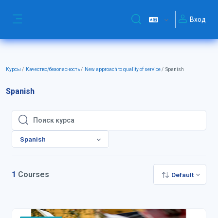
Перейти к основному содержанию
Вход
Изменить данные поиск
Боковая панель
Курсы
Качество/безопасность
New approach to quality of service
Spanish
Spanish
Поиск курса
Поиск курса
Spanish
1
Courses
Default