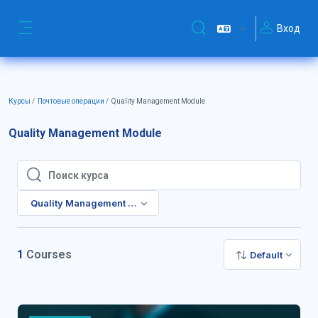
Перейти к основному содержанию
Вход
Изменить данные поиск
Боковая панель
Курсы
Почтовые операции
Quality Management Module
Quality Management Module
Поиск курса
Поиск курса
Quality Management Module
1
Courses
Default