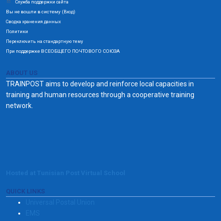
Служба поддержки сайта
Вы не вошли в систему (
)
Вход
Сводка хранения данных
Политики
Переключить на стандартную тему
При поддержке ВСЕОБЩЕГО ПОЧТОВОГО СОЮЗА
ABOUT US
TRAINPOST aims to develop and reinforce local capacities in
training and human resources through a cooperative training
network.
Hosted at Tunisian Post Virtual School
QUICK LINKS
Universal Postal Union
EMS