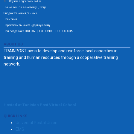
Служба поддержки сайта
Вы не вошли в систему (
)
Вход
Сводка хранения данных
Политики
Переключить на стандартную тему
При поддержке ВСЕОБЩЕГО ПОЧТОВОГО СОЮЗА
ABOUT US
TRAINPOST aims to develop and reinforce local capacities in
training and human resources through a cooperative training
network.
Hosted at Tunisian Post Virtual School
QUICK LINKS
Universal Postal Union
EMS