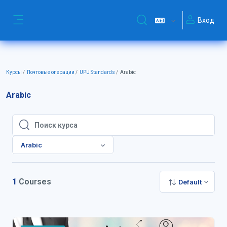
Перейти к основному содержанию
Вход
Изменить данные поиск
Боковая панель
Курсы
Почтовые операции
UPU Standards
Arabic
Arabic
Поиск курса
Поиск курса
Arabic
1
Courses
Default