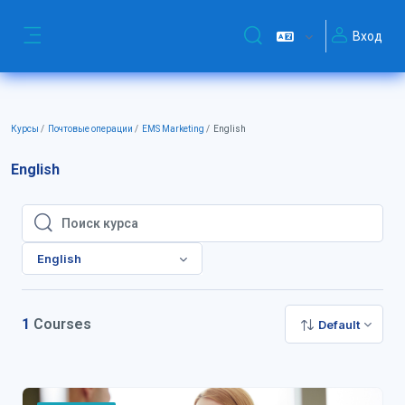
Перейти к основному содержанию
Вход
Изменить данные поиск
Боковая панель
Курсы
Почтовые операции
EMS Marketing
English
English
Поиск курса
Поиск курса
English
1
Courses
Default