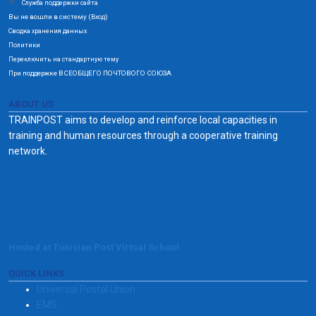
Служба поддержки сайта
Вы не вошли в систему (
)
Вход
Сводка хранения данных
Политики
Переключить на стандартную тему
При поддержке ВСЕОБЩЕГО ПОЧТОВОГО СОЮЗА
ABOUT US
TRAINPOST aims to develop and reinforce local capacities in
training and human resources through a cooperative training
network.
Hosted at Tunisian Post Virtual School
QUICK LINKS
Universal Postal Union
EMS