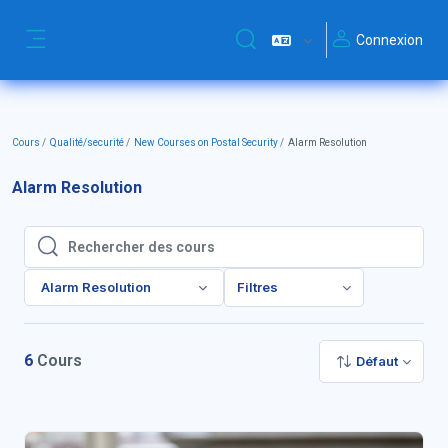
Passer au contenu principal
Connexion
Activer/désactiver la saisie de
Panneau latéral
Cours
Qualité/securité
New Courses on Postal Security
Alarm Resolution
Alarm Resolution
Rechercher des cours
Rechercher des cours
Alarm Resolution
Filtres
6
Cours
Défaut