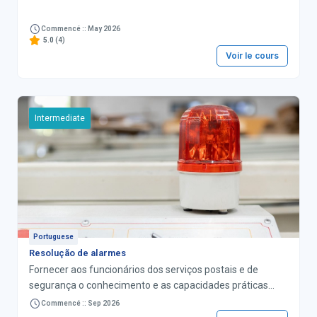
Commencé :: May 2026
5.0
(4)
Voir le cours
Intermediate
Portuguese
Resolução de alarmes
Fornecer aos funcionários dos serviços postais e de
segurança o conhecimento e as capacidades práticas
para gerir situações de "alarme" — a detecção de itens
Commencé :: Sep 2026
potencialmente proibidos ou perigosos no fluxo de