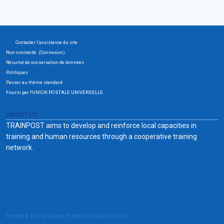
Contacter l’assistance du site
Non connecté. (
)
Connexion
Résumé de conservation de données
Politiques
Passer au thème standard
Fourni par l'UNION POSTALE UNIVERSELLE
ABOUT US
TRAINPOST aims to develop and reinforce local capacities in
training and human resources through a cooperative training
network.
Hosted at Tunisian Post Virtual School