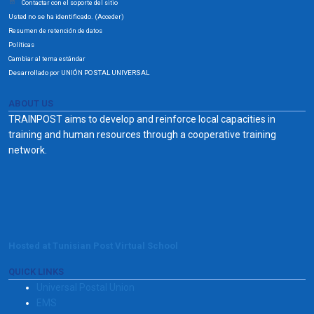
Contactar con el soporte del sitio
Usted no se ha identificado. (
)
Acceder
Resumen de retención de datos
Políticas
Cambiar al tema estándar
Desarrollado por UNIÓN POSTAL UNIVERSAL
ABOUT US
TRAINPOST aims to develop and reinforce local capacities in
training and human resources through a cooperative training
network.
Hosted at Tunisian Post Virtual School
QUICK LINKS
Universal Postal Union
EMS