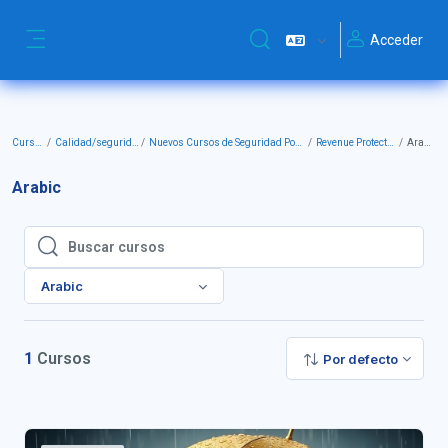
Salta al contenido principal
Acceder
Selector de búsqueda de ent
Panel lateral
Cursos
Calidad/seguridad
Nuevos Cursos de Seguridad Postal
Revenue Protection
Arabic
Arabic
Buscar cursos
Buscar cursos
Arabic
1
Cursos
Por defecto