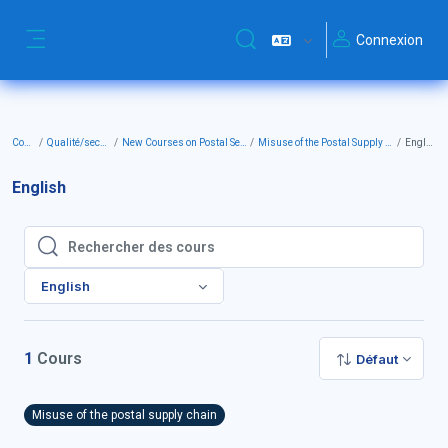
Passer au contenu principal
Connexion
Activer/désactiver la saisie de
Panneau latéral
Cours
Qualité/securité
New Courses on Postal Security
Misuse of the Postal Supply Chain
English
English
Rechercher des cours
Rechercher des cours
English
1
Cours
Défaut
Misuse of the postal supply chain