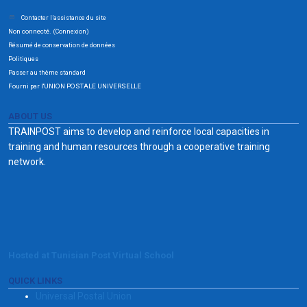
Contacter l’assistance du site
Non connecté. (
)
Connexion
Résumé de conservation de données
Politiques
Passer au thème standard
Fourni par l'UNION POSTALE UNIVERSELLE
ABOUT US
TRAINPOST aims to develop and reinforce local capacities in
training and human resources through a cooperative training
network.
Hosted at Tunisian Post Virtual School
QUICK LINKS
Universal Postal Union