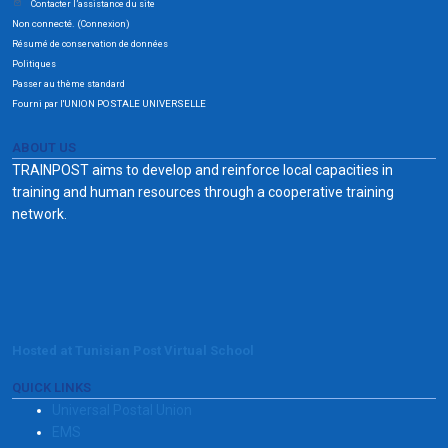
Contacter l’assistance du site
Non connecté. (
)
Connexion
Résumé de conservation de données
Politiques
Passer au thème standard
Fourni par l'UNION POSTALE UNIVERSELLE
ABOUT US
TRAINPOST aims to develop and reinforce local capacities in
training and human resources through a cooperative training
network.
Hosted at Tunisian Post Virtual School
QUICK LINKS
Universal Postal Union
EMS