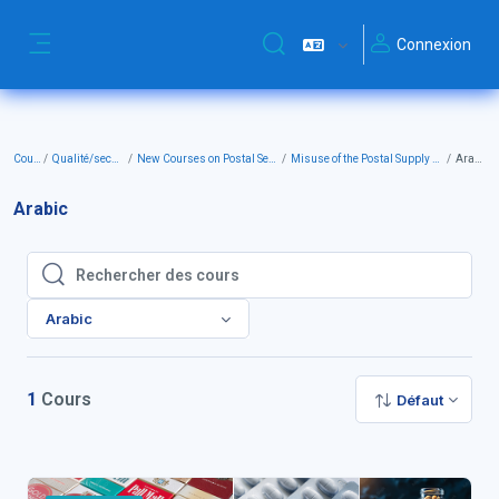
Passer au contenu principal
Connexion
Activer/désactiver la saisie de
Panneau latéral
Cours
Qualité/securité
New Courses on Postal Security
Misuse of the Postal Supply Chain
Arabic
Arabic
Rechercher des cours
Rechercher des cours
Arabic
1
Cours
Défaut