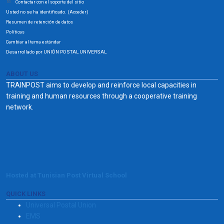
Contactar con el soporte del sitio
Usted no se ha identificado. (
)
Acceder
Resumen de retención de datos
Políticas
Cambiar al tema estándar
Desarrollado por UNIÓN POSTAL UNIVERSAL
ABOUT US
TRAINPOST aims to develop and reinforce local capacities in
training and human resources through a cooperative training
network.
Hosted at Tunisian Post Virtual School
QUICK LINKS
Universal Postal Union
EMS