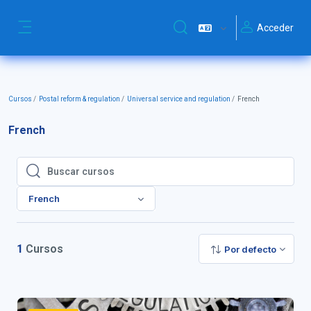
Salta al contenido principal
Acceder
Selector de búsqueda de ent
Panel lateral
Cursos
Postal reform & regulation
Universal service and regulation
French
French
Buscar cursos
Buscar cursos
French
1
Cursos
Por defecto