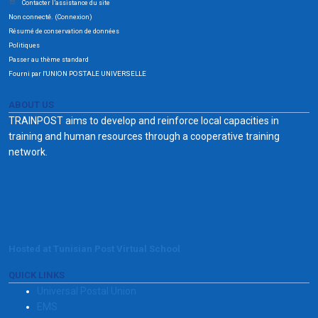
Contacter l’assistance du site
Non connecté. (
)
Connexion
Résumé de conservation de données
Politiques
Passer au thème standard
Fourni par l'UNION POSTALE UNIVERSELLE
ABOUT US
TRAINPOST aims to develop and reinforce local capacities in
training and human resources through a cooperative training
network.
Hosted at Tunisian Post Virtual School
QUICK LINKS
Universal Postal Union
EMS