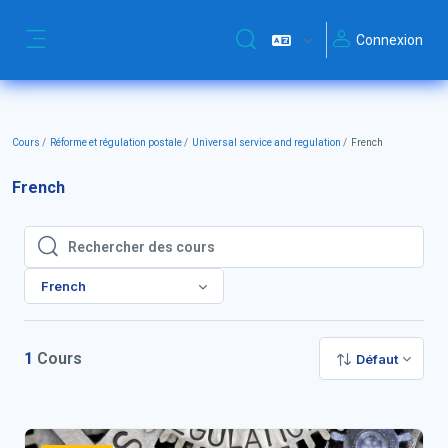
Passer au contenu principal
Connexion
Activer/désactiver la saisie de
Panneau latéral
Cours
Réforme et régulation postale
Universal service and regulation
French
French
Rechercher des cours
Rechercher des cours
French
1
Cours
Défaut