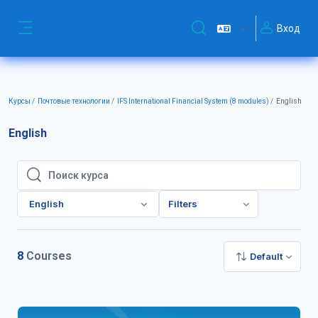
Перейти к основному содержанию
Вход
Изменить данные поиск
Боковая панель
Курсы
Почтовые технологии
IFS International Financial System (8 modules)
English
English
Поиск курса
Поиск курса
English
Filters
8
Courses
Default