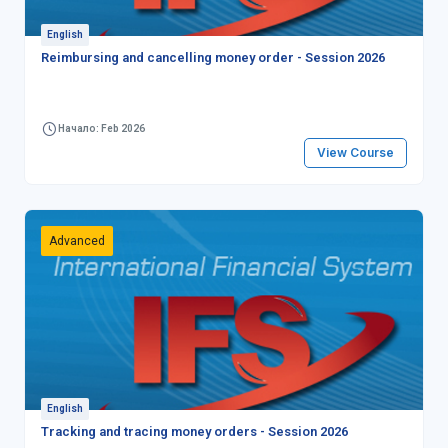
English
Reimbursing and cancelling money order - Session 2026
Начало: Feb 2026
View Course
Advanced
English
Tracking and tracing money orders - Session 2026