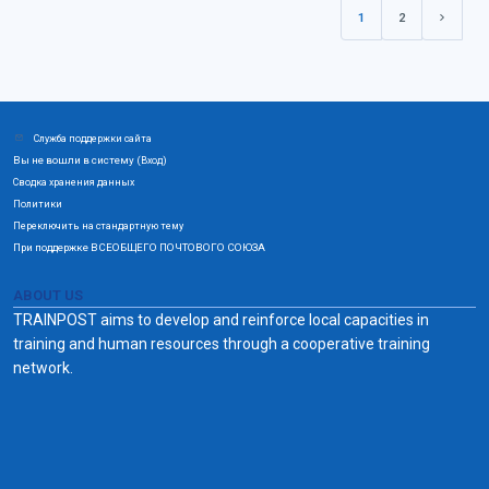
1
2
(current)
Следую
Служба поддержки сайта
Вы не вошли в систему (
)
Вход
Сводка хранения данных
Политики
Переключить на стандартную тему
При поддержке ВСЕОБЩЕГО ПОЧТОВОГО СОЮЗА
ABOUT US
TRAINPOST aims to develop and reinforce local capacities in
training and human resources through a cooperative training
network.