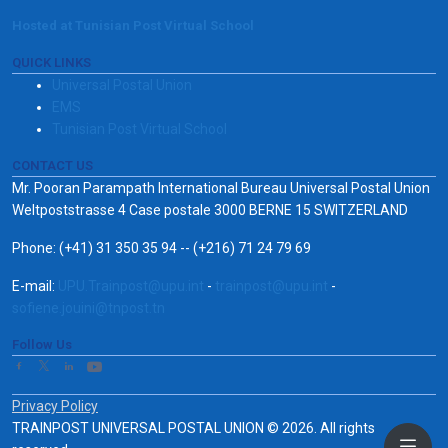
Hosted at Tunisian Post Virtual School
QUICK LINKS
Universal Postal Union
EMS
Tunisian Post Virtual School
CONTACT US
Mr. Pooran Parampath International Bureau Universal Postal Union
Weltpoststrasse 4 Case postale 3000 BERNE 15 SWITZERLAND
Phone: (+41) 31 350 35 94 -- (+216) 71 24 79 69
E-mail:
UPU.Trainpost@upu.int
-
trainpost@upu.int
-
sofiene.jouini@tnpost.tn
Follow Us
Privacy Policy
TRAINPOST UNIVERSAL POSTAL UNION © 2026. All rights