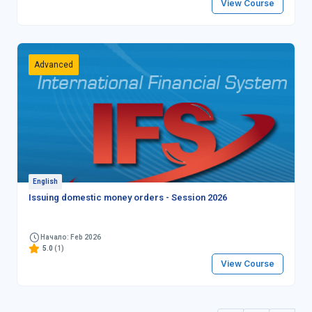
View Course
Advanced
English
Issuing domestic money orders - Session 2026
Начало: Feb 2026
5.0
(1)
View Course