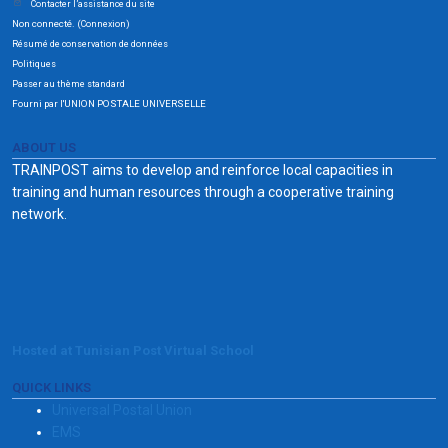
Contacter l’assistance du site
Non connecté. (
)
Connexion
Résumé de conservation de données
Politiques
Passer au thème standard
Fourni par l'UNION POSTALE UNIVERSELLE
ABOUT US
TRAINPOST aims to develop and reinforce local capacities in
training and human resources through a cooperative training
network.
Hosted at Tunisian Post Virtual School
QUICK LINKS
Universal Postal Union
EMS