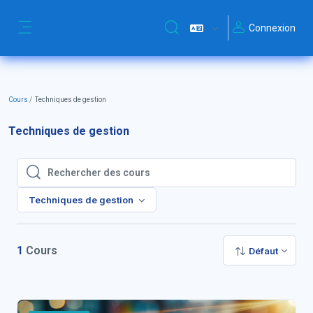
Passer au contenu principal
Connexion
Activer/désactiver la saisie de
Panneau latéral
Cours
Techniques de gestion
Techniques de gestion
Rechercher des cours
Rechercher des cours
Techniques de gestion
1
Cours
Défaut