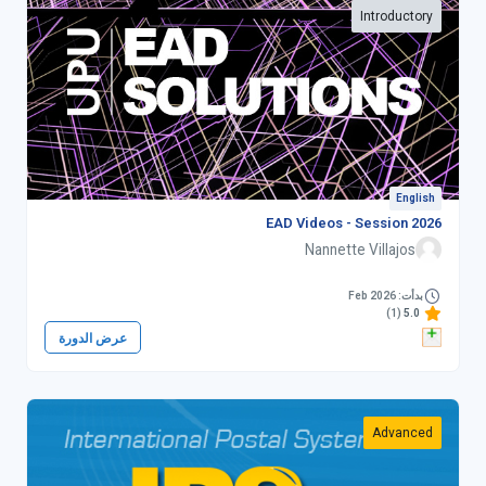
Introductory
English
EAD Videos - Session 2026
Nannette Villajos
بدأت: Feb 2026
(1)
5.0
عرض الدورة
Advanced