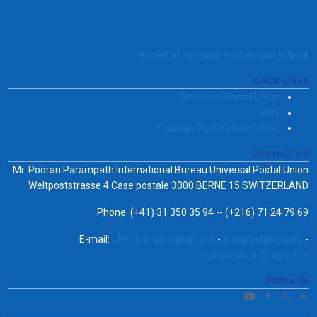
Hosted at Tunisian Post Virtual School
QUICK LINKS
Universal Postal Union
EMS
Tunisian Post Virtual School
CONTACT US
Mr. Pooran Parampath International Bureau Universal Postal Union
Weltpoststrasse 4 Case postale 3000 BERNE 15 SWITZERLAND
Phone: (+41) 31 350 35 94 -- (+216) 71 24 79 69
E-mail:
UPU.Trainpost@upu.int
-
trainpost@upu.int
-
sofiene.jouini@tnpost.tn
Follow Us