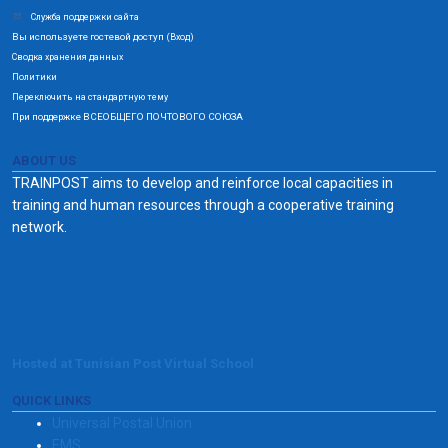
Служба поддержки сайта
Вы используете гостевой доступ (
)
Вход
Сводка хранения данных
Политики
Переключить на стандартную тему
При поддержке ВСЕОБЩЕГО ПОЧТОВОГО СОЮЗА
ABOUT US
TRAINPOST aims to develop and reinforce local capacities in
training and human resources through a cooperative training
network.
Hosted at Tunisian Post Virtual School
QUICK LINKS
Universal Postal Union
EMS